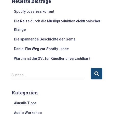
Neueste Beiträge
Spotify Lossless kommt
Die Reise durch die Musikproduktion elektronischer
Klänge
Die spannende Geschichte der Gema
Daniel Eks Weg zur Spotify-Ikone
Warum ist die GVL für Künstler unverzichtbar?
S
Suchen …
u
c
h
Kategorien
e
n
Akustik-Tipps
n
a
Audio Workshop