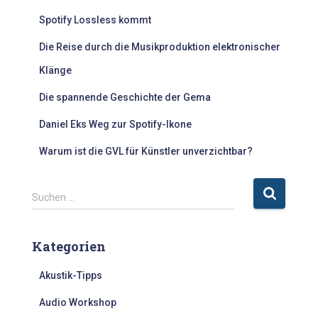
Spotify Lossless kommt
Die Reise durch die Musikproduktion elektronischer
Klänge
Die spannende Geschichte der Gema
Daniel Eks Weg zur Spotify-Ikone
Warum ist die GVL für Künstler unverzichtbar?
S
Suchen …
u
c
h
Kategorien
e
n
Akustik-Tipps
n
a
Audio Workshop
c