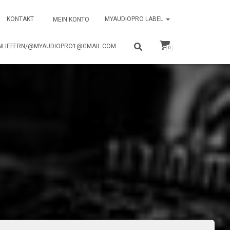
KONTAKT
MYAUDIOPRO LABEL
MEIN KONTO
NLIEFERN/@MYAUDIOPRO1@GMAIL.COM
0
o