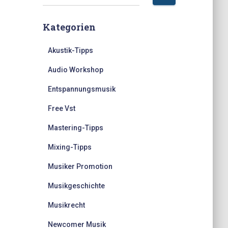
u
c
Kategorien
h
e
n
Akustik-Tipps
n
Audio Workshop
a
c
Entspannungsmusik
h
:
Free Vst
Mastering-Tipps
Mixing-Tipps
Musiker Promotion
Musikgeschichte
Musikrecht
Newcomer Musik