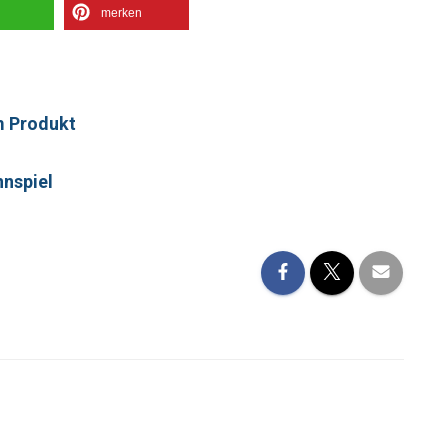
merken
m Produkt
nnspiel