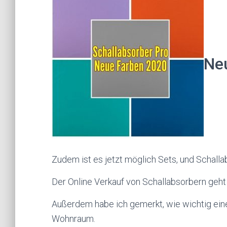
Ne
Zudem ist es jetzt möglich Sets, und Schalla
Der Online Verkauf von Schallabsorbern geht
Außerdem habe ich gemerkt, wie wichtig eine
Wohnraum.