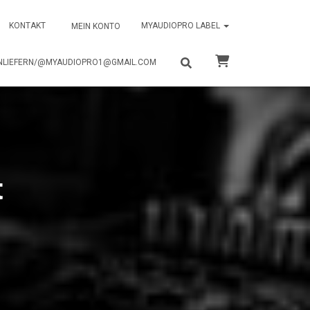
KONTAKT
MYAUDIOPRO LABEL
MEIN KONTO
NLIEFERN/@MYAUDIOPRO1@GMAIL.COM
t