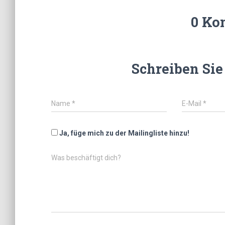
0 Ko
Schreiben Si
Name
*
E-Mail
*
Ja, füge mich zu der Mailingliste hinzu!
Was beschäftigt dich?